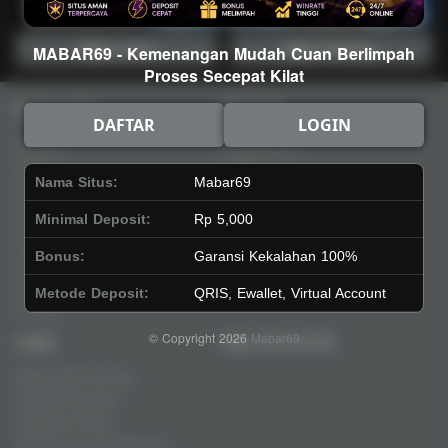
Main Lotto
Main Fishing
MABAR69 - Kemenangan Mudah Cuan Berlimpah
Proses Secepat Kilat
Quick Links
Mabar69
DAFTAR
LOGIN
Beranda
Tentang Kami
Sports+
Footer
Nama Situs:
Mabar69
Slots
Contact
Casino
Deposit
Minimal Deposit:
Rp 5,000
Poker
Withdraw
Bonus:
Garansi Kekalahan 100%
Lotto
Referral
Arcade
Leaderboard
Metode Deposit:
QRIS, Ewallet, Virtual Account
Fishing
© Copyright 2026
Mabar69
Legal
Stay Connected
Responsible Gaming
Syarat &Ketentuan
Kebijakan Privasi
Referral Syarat &Ketentuan