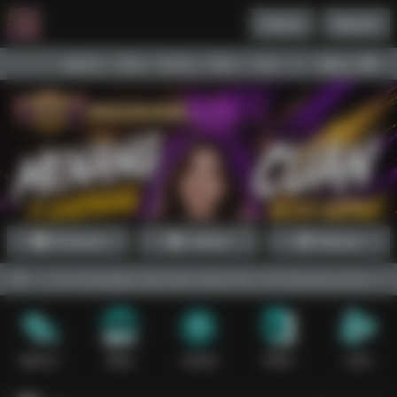
Daftar
Masuk
Menu
Beranda
Sports+
Slots
Casino
Poker
Lotto
Arcade
Fishing
Promosi
Daftar
Masuk
69 merupakan situs slot online No.1 di Indonesia yang menyediakan b
Sports+
Slots
Casino
Poker
Lotto